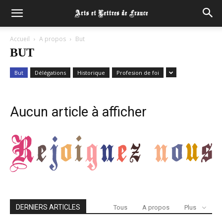
Accueil
A propos
But
BUT
But
Délégations
Historique
Profesion de foi
Aucun article à afficher
DERNIERS ARTICLES
Tous
A propos
Plus