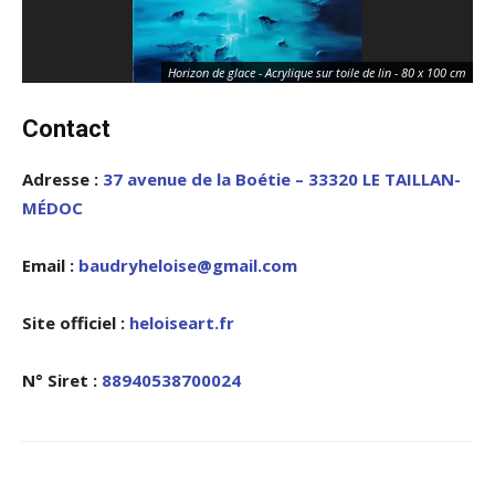
Horizon de glace - Acrylique sur toile de lin - 80 x 100 cm
Contact
Adresse :
37 avenue de la Boétie – 33320 LE TAILLAN-
MÉDOC
Email :
baudryheloise@gmail.com
Site officiel :
heloiseart.fr
N° Siret :
88940538700024